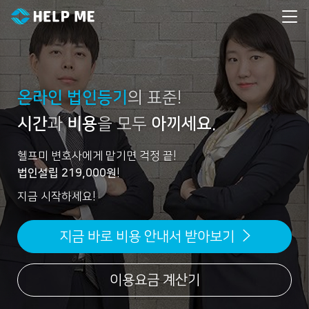
온라인 법인등기
의 표준!
시간
과
비용
을 모두
아끼세요.
헬프미 변호사에게 맡기면 걱정 끝!
법인설립
219,000
원
!
지금 시작하세요!
지금 바로 비용 안내서 받아보기
이용요금 계산기