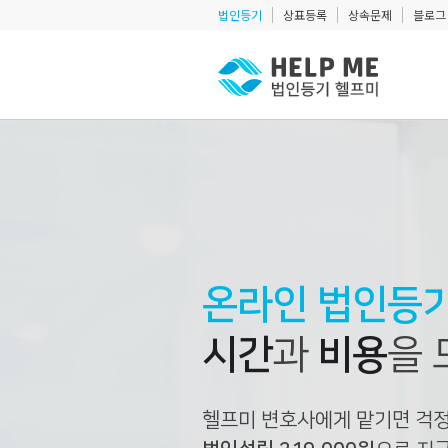
법인등기
상표등록
상속문제
블로그
온라인 법인등
시간
과
비용
을 
헬프미 변호사에게 맡기면 걱정