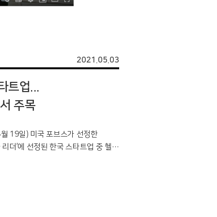
2021.05.03
트업...
이제 법인등기도 AI 로
에서 주목
헬프미, AI 시스템 
선
4월 19일) 미국 포브스가 선정한
하 리더’에 선정된 한국 스타트업 중 헬프
국내 대표 리걸테크 스타트업인
 만큼 그들이 등기 업무에 시간을 뺏기
비스 비용 인하에도 불구하고 2
있도록 최선을 다해 돕겠다”라고 밝혔
다고 밝혔다.