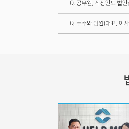
공무원, 직장인도 법
법원에서 시간이 걸립니다.
법인과 대표가 임대차계약을
2인이 참여하고, 나머지 한 
공무원은 불가능하고 직장
헬프미는 고객님의 설립등기 
주주와 임원(대표, 이사
대표가 소유한 가정집 주소로
주식이 없는 임원을 조사보
다만, 법원에서 등기를 완료
제출하지 않습니다. 그러므로
공무원은 법률로써 겸직이 
1인 법인을 설립하려면 설립
네 다릅니다.
법원 처리 기간을 헬프미가 
그러나 대표와 법인은 구별
사기업에 다니는 경우 취업
이후에 바로 사임등기를 진
임대차계약서를 반드시 제
다.
다만 회사의 이사·감사가 
빠른 설립을 위해서는 이렇
주주와 임원은 다릅니다.
대표가
가정집을 전세 또는
있는데도 불구하고 신설법인의
회사를 설립하려면 주주와 임
전자등기로 진행해주세요!
1인 법인 설립의 모든 것
필요합니다.
일부 업종은 사업자등록이 안
서류등기는 서류가 우편으
반면, 법인의 임원이 되실 
주주
사업목적, 주주&임원 구성
일부 업종은 사업자등록 단계
회사의 대표, 이사, 감사를
회사에 자본금을 납입하고
헬프미 매니저에게 빠르게
주거용 건물에서 영업할 수 
임원
을 빠르게 진행해주시면 
직장인·공무원의 법인설립에 
등록이 어려운 업종
주주로부터 권한을 위임받
도매업, 소매업, 판매업, 
법인설립 소요기간 자세히 
등록 가능한 업종
통신판매업, 소프트웨어 제