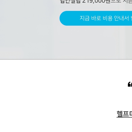
법인설립
219,000
원
으로 지
지금 바로 비용 안내서
헬프미