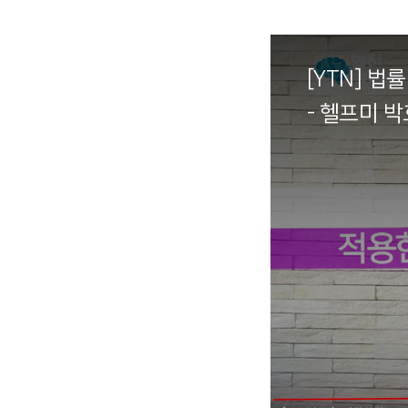
[YTN] 법
- 헬프미 