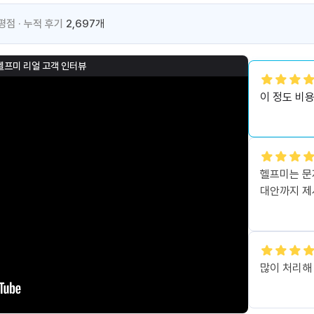
평점 · 누적 후기
2,697
개
헬프미 리얼 고객 인터뷰
이 정도 비
헬프미는 문
대안까지 제
많이 처리해