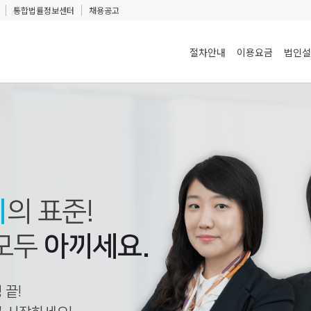
통합법률정보센터
채용공고
절차안내
이용요금
법인설
기
의 표준!
모두
아끼세요.
 끝!