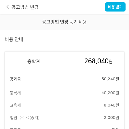
공고방법 변경
비용 받기
공고방법 변경
등기 비용
비용 안내
268,040
총합계
원
공과금
50,240
원
등록세
40,200
원
교육세
8,040
원
법원 수수료(증지)
2,000
원