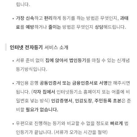
립니다.
가장 신속
하고
편리
하게 등기를 하는 방법은 무엇인지,
과태
료
를
예방
하거나
줄이는
방법은 무엇인지
상담
해드립니다.
인터넷 전자등기
서비스 소개
서류 준비 없이
집에 앉아서 법인등기
를 마칠 수 있는 신개념
등기방식입니다.
개인용 은행
공동인증서 또는 금융인증서로 서명
만 해주시면
됩니다. (
각자 집에서
인터넷등기소 홈페이지 또는 어플에 비
밀번호 넣는 방식)
인감증명서
,
인감도장
,
주민등록 초본
은 준
비할
필요가 없습니다.
우편으로 진행하는 등기와 비교할 수 없을 정도로
빠르게
법
인등기가 끝납니다. (서류가 오가는 시간을 절약)