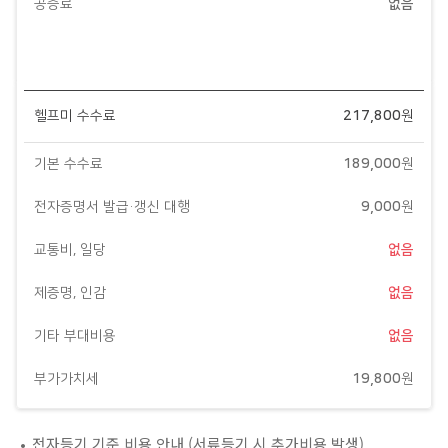
공증료
없음
헬프미 수수료
217,800
원
기본 수수료
189,000
원
전자증명서 발급·갱신 대행
9,000
원
교통비, 일당
없음
제증명, 인감
없음
기타 부대비용
없음
부가가치세
19,800
원
전자등기 기준 비용 안내 (서류등기 시 추가비용 발생)