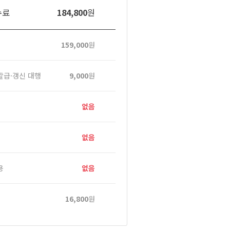
수료
184,800
원
159,000
원
발급·갱신 대행
9,000
원
없음
없음
용
없음
16,800
원