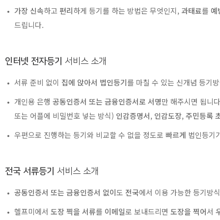
가장 신속
하고
편리
하게 등기를 하는 방법은 무엇인지,
과태료
를
예
드립니다.
인터넷 전자등기
서비스 소개
서류 준비 없이
집에 앉아서 법인등기
를 마칠 수 있는 신개념 등기
개인용 은행
공동인증서 또는 금융인증서로 서명
만 해주시면 됩니다.
또는 어플에 비밀번호 넣는 방식)
인감증명서
,
인감도장
,
주민등록 
우편으로 진행하는 등기와 비교할 수 없을 정도로
빠르게
법인등기가 
전국 서류등기
서비스 소개
공동인증서 또는 금융인증서 없이
도
전국
에서 이용 가능한 등기방식
헬프미에서
도장 찍을 서류
를
이메일
로 보내드리면
도장을 찍어
서