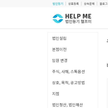
법인등기
상표등록
상속문제
블로그
법인설립
본점이전
임원 변경
주식, 사채, 스톡옵션
상호, 목적, 공고방법
지점
법인청산, 법인해산