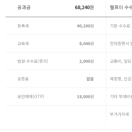
공과금
68,240
원
헬프미 수
등록세
40,200
원
기본 수수료
교육세
8,040
원
전자증명서 
법원 수수료(증지)
2,000
원
교통비, 일당
공증료
없음
제증명, 인감
보안매체(OTP)
18,000
원
기타 부대비
부가가치세