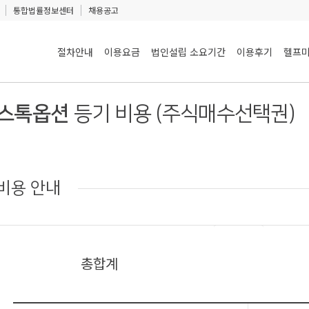
통합법률정보센터
채용공고
절차안내
이용요금
법인설립 소요기간
이용후기
헬프미
스톡옵션
등기 비용 (주식매수선택권)
비용 안내
총합계