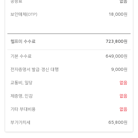
공증료
없음
보안매체(OTP)
18,000
원
헬프미 수수료
723,800
원
기본 수수료
649,000
원
전자증명서 발급·갱신 대행
9,000
원
교통비, 일당
없음
제증명, 인감
없음
기타 부대비용
없음
부가가치세
65,800
원