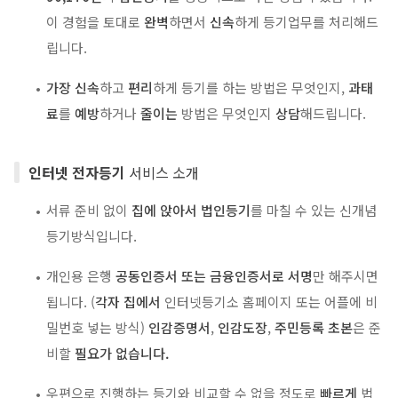
이 경험을 토대로
완벽
하면서
신속
하게 등기업무를 처리해드
립니다.
가장 신속
하고
편리
하게 등기를 하는 방법은 무엇인지,
과태
료
를
예방
하거나
줄이는
방법은 무엇인지
상담
해드립니다.
인터넷 전자등기
서비스 소개
서류 준비 없이
집에 앉아서 법인등기
를 마칠 수 있는 신개념
등기방식입니다.
개인용 은행
공동인증서 또는 금융인증서로 서명
만 해주시면
됩니다. (
각자 집에서
인터넷등기소 홈페이지 또는 어플에 비
밀번호 넣는 방식)
인감증명서
,
인감도장
,
주민등록 초본
은 준
비할
필요가 없습니다.
우편으로 진행하는 등기와 비교할 수 없을 정도로
빠르게
법